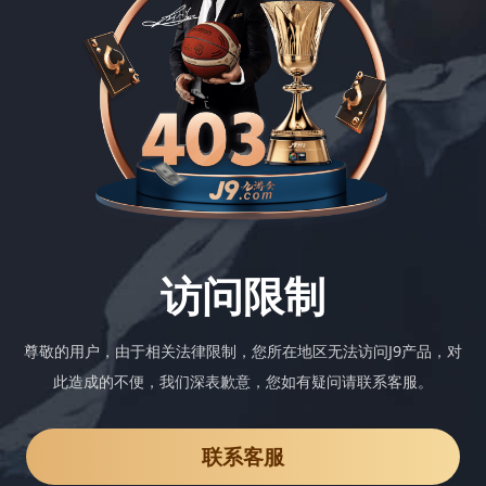
访问限制
尊敬的用户，由于相关法律限制，您所在地区无法访问J9产品，对
此造成的不便，我们深表歉意，您如有疑问请联系客服。
联系客服